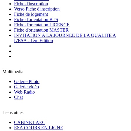
Fiche d'inscription
Verso Fiche d'inscription
Fiche de logement
Fiche d'orientation BTS
Fiche d'orientation LICENCE
Fiche d'orientation MASTER
INVITATION A LA JOURNEE DE LA QUALITE A
L'ESA - 1ère Edition
Multimedia
Galerie Photo
Galerie vidéo
Web Radio
Chat
Liens utiles
CABINET AEC
ESA COURS EN LIGNE