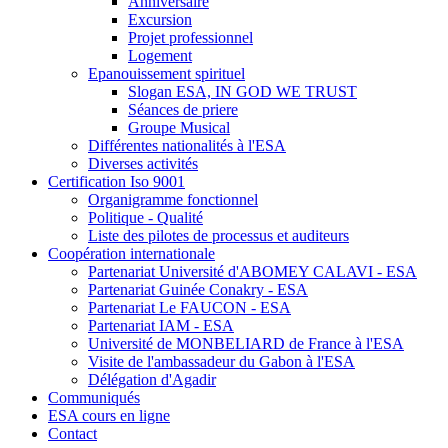
Anniversaire
Excursion
Projet professionnel
Logement
Epanouissement spirituel
Slogan ESA, IN GOD WE TRUST
Séances de priere
Groupe Musical
Différentes nationalités à l'ESA
Diverses activités
Certification Iso 9001
Organigramme fonctionnel
Politique - Qualité
Liste des pilotes de processus et auditeurs
Coopération internationale
Partenariat Université d'ABOMEY CALAVI - ESA
Partenariat Guinée Conakry - ESA
Partenariat Le FAUCON - ESA
Partenariat IAM - ESA
Université de MONBELIARD de France à l'ESA
Visite de l'ambassadeur du Gabon à l'ESA
Délégation d'Agadir
Communiqués
ESA cours en ligne
Contact