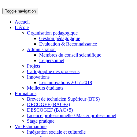
Toggle navigation
Accueil
L'école
Organisation pedagogique
Gestion pédagogique
Evaluation & Reconnaissance
Administration
Membres du conseil scientifique
Le personnel
Projets
Cartographie des processus
Innovations
Les innovations 2017-2018
Meilleurs étudiants
Formations
Brevet de technicien Supérieur (BTS)
DECOGEF (BAC+3)
DESCOGEF (BAC+5)
Licence professionnelle / Master professionnel
Stage pratique
Vie Estudiantine
Intégration sociale et culturelle