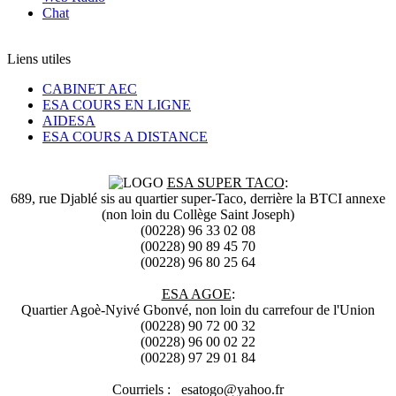
Chat
Liens utiles
CABINET AEC
ESA COURS EN LIGNE
AIDESA
ESA COURS A DISTANCE
ESA SUPER TACO
:
689, rue Djablé sis au quartier super-Taco, derrière la BTCI annexe
(non loin du Collège Saint Joseph)
(00228) 96 33 02 08
(00228) 90 89 45 70
(00228) 96 80 25 64
ESA AGOE
:
Quartier Agoè-Nyivé Gbonvé, non loin du carrefour de l'Union
(00228) 90 72 00 32
(00228) 96 00 02 22
(00228) 97 29 01 84
Courriels : esatogo@yahoo.fr