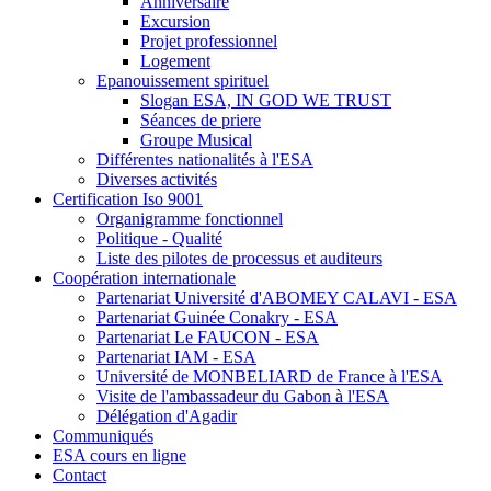
Anniversaire
Excursion
Projet professionnel
Logement
Epanouissement spirituel
Slogan ESA, IN GOD WE TRUST
Séances de priere
Groupe Musical
Différentes nationalités à l'ESA
Diverses activités
Certification Iso 9001
Organigramme fonctionnel
Politique - Qualité
Liste des pilotes de processus et auditeurs
Coopération internationale
Partenariat Université d'ABOMEY CALAVI - ESA
Partenariat Guinée Conakry - ESA
Partenariat Le FAUCON - ESA
Partenariat IAM - ESA
Université de MONBELIARD de France à l'ESA
Visite de l'ambassadeur du Gabon à l'ESA
Délégation d'Agadir
Communiqués
ESA cours en ligne
Contact