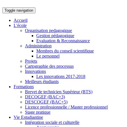
Toggle navigation
Accueil
L'école
Organisation pedagogique
Gestion pédagogique
Evaluation & Reconnaissance
Administration
Membres du conseil scientifique
Le personnel
Projets
Cartographie des processus
Innovations
Les innovations 2017-2018
Meilleurs étudiants
Formations
Brevet de technicien Supérieur (BTS)
DECOGEF (BAC+3)
DESCOGEF (BAC+5)
Licence professionnelle / Master professionnel
Stage pratique
Vie Estudiantine
Intégration sociale et culturelle